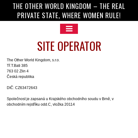
THE OTHER WORLD KINGDOM – THE REAL
PRIVATE STATE, WHERE WOMEN RULE!
SITE OPERATOR
The Other World Kingdom, s.r.o.
Tř.T.Bati 385
763 02 Zlin 4
Česká republika
DIČ: CZ63472643
Společnost je zapsaná u Krajského obchodního soudu v Brně, v
obchodním rejstříku odd.C, vložka 20114